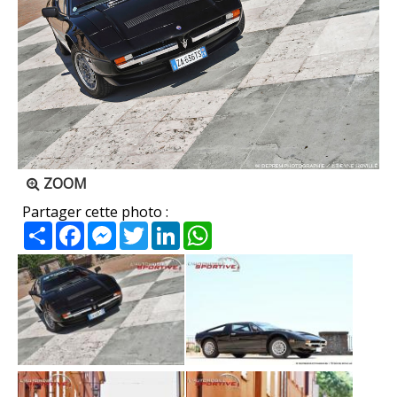
ZOOM
Partager cette photo :
Partager
Facebook
Messenger
Twitter
LinkedIn
WhatsApp