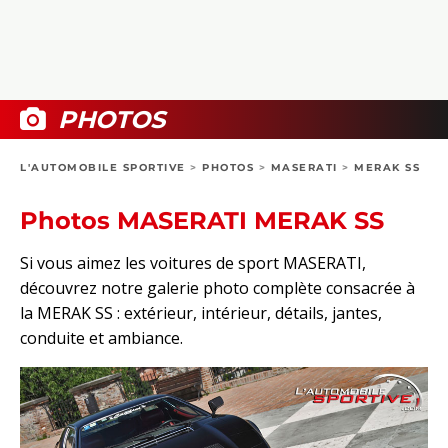
COLLECTORS
PHOTOS
COMPARATIFS
VIDÉOS
DOSSIERS PRATIQUES
BOUTIQUE
PHOTOS
24H DU MANS
L'AUTOMOBILE SPORTIVE
>
PHOTOS
>
MASERATI
>
MERAK SS
CIRCUIT
Photos MASERATI MERAK SS
Si vous aimez les voitures de sport MASERATI,
découvrez notre galerie photo complète consacrée à
la MERAK SS : extérieur, intérieur, détails, jantes,
conduite et ambiance.