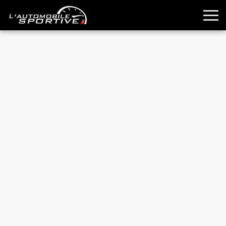
TOUTES LES SPORTIVES
ESSAIS
GUIDES OCCASION
PASSION AUTO
YOUNGTIMERS
REPORTAGES
ANCIENNES
TECHNIQUE