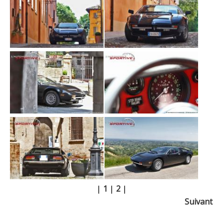
|
1
|
2
|
Suivant