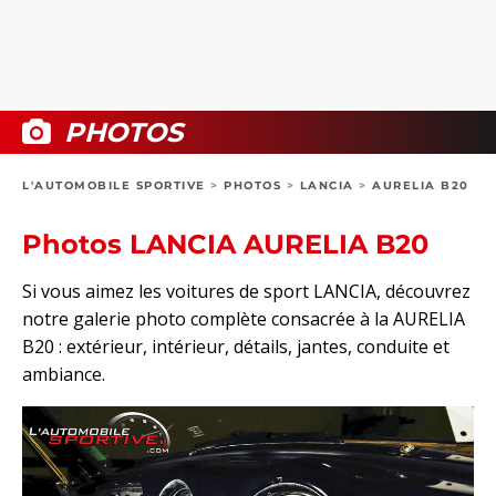
COLLECTORS
PHOTOS
COMPARATIFS
VIDÉOS
DOSSIERS PRATIQUES
BOUTIQUE
PHOTOS
24H DU MANS
L'AUTOMOBILE SPORTIVE
>
PHOTOS
>
LANCIA
>
AURELIA B20
CIRCUIT
Photos LANCIA AURELIA B20
Si vous aimez les voitures de sport LANCIA, découvrez
notre galerie photo complète consacrée à la AURELIA
B20 : extérieur, intérieur, détails, jantes, conduite et
ambiance.