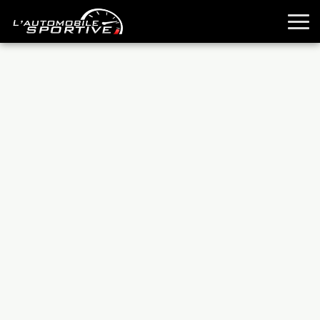
TOUTES LES SPORTIVES
ESSAIS
GUIDES OCCASION
PASSION AUTO
YOUNGTIMERS
REPORTAGES
ANCIENNES
TECHNIQUE