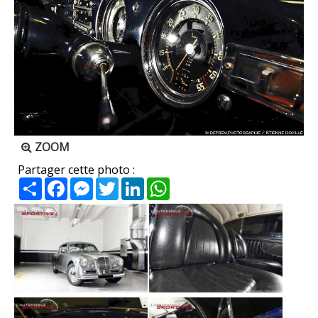
ZOOM
Partager cette photo :
Partager
Facebook
Messenger
Twitter
LinkedIn
WhatsApp