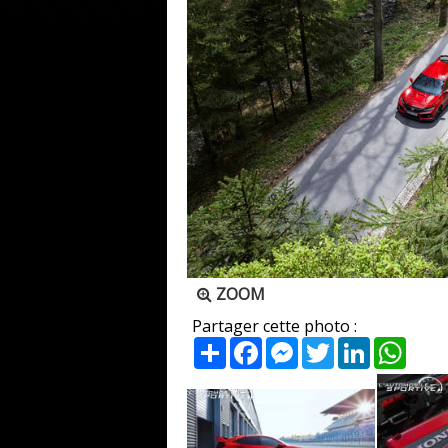
ZOOM
Partager cette photo :
Partager
Facebook
Messenger
Twitter
LinkedIn
What