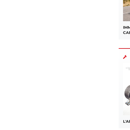
IMM
CA
L'