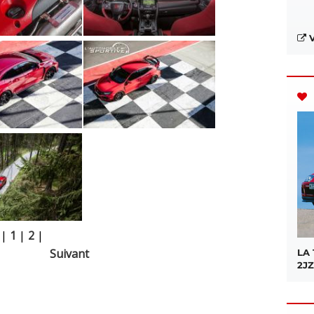
V
|
1
|
2
|
Suivant
LA
2JZ