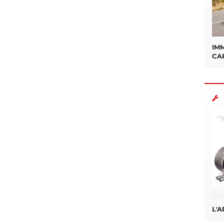
IMM
CA
L'