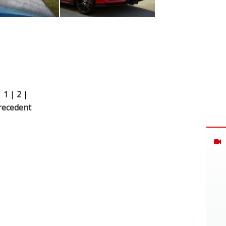
|
1
|
2
|
recedent