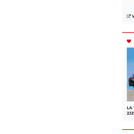
V
LA
2JZ