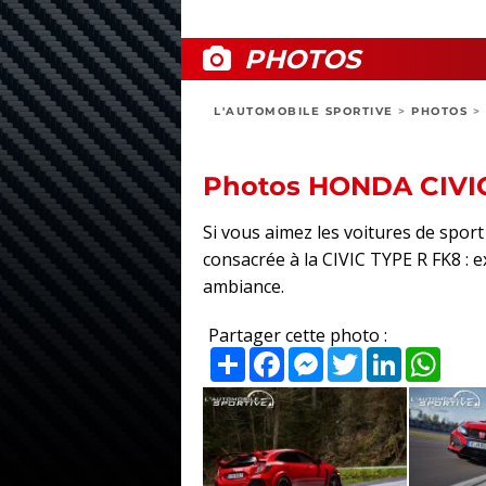
PHOTOS
L'AUTOMOBILE SPORTIVE
>
PHOTOS
>
Photos HONDA CIVI
Si vous aimez les voitures de spo
consacrée à la CIVIC TYPE R FK8 : ex
ambiance.
Partager cette photo :
Partager
Facebook
Messenger
Twitter
LinkedIn
What