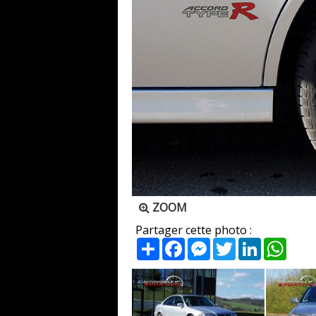
ZOOM
Partager cette photo :
Partager
Facebook
Messenger
Twitter
LinkedIn
What