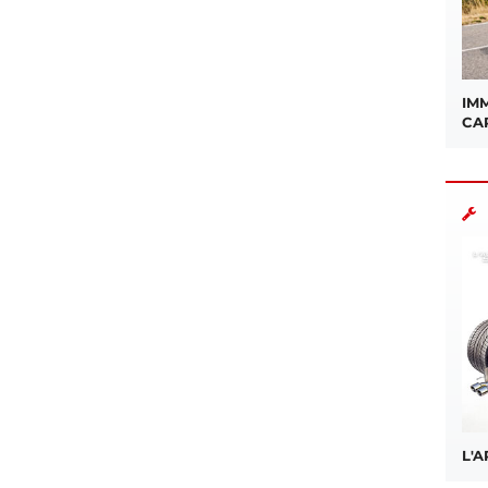
IMM
CA
L'