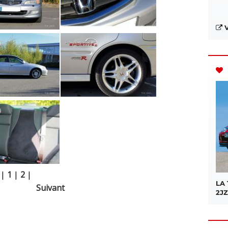
V
|
1
|
2
|
LA
Suivant
2JZ