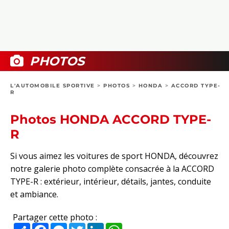
COLLECTORS
PHOTOS
COMPARATIFS
VIDÉOS
DOSSIERS PRATIQUES
BOUTIQUE
PHOTOS
24H DU MANS
L'AUTOMOBILE SPORTIVE
>
PHOTOS
>
HONDA
>
ACCORD TYPE-
R
CIRCUIT
Photos HONDA ACCORD TYPE-
R
Si vous aimez les voitures de sport HONDA, découvrez
notre galerie photo complète consacrée à la ACCORD
TYPE-R : extérieur, intérieur, détails, jantes, conduite
et ambiance.
Partager cette photo :
Partager
Facebook
Messenger
Twitter
LinkedIn
WhatsApp