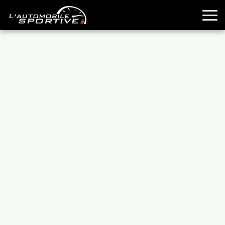
TOUTES LES SPORTIVES
ESSAIS
GUIDES OCCASION
PASSION AUTO
YOUNGTIMERS
REPORTAGES
ANCIENNES
TECHNIQUE