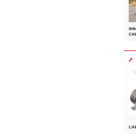
IMM
CA
L'