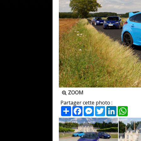
ZOOM
Partager cette photo :
Partager
Facebook
Messenger
Twitter
LinkedIn
What