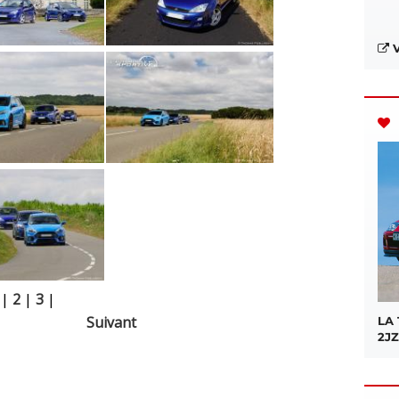
V
|
2
|
3
|
Suivant
LA
2JZ