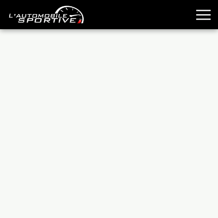
TOUTES LES SPORTIVES
ESSAIS
GUIDES OCCASION
PASSION AUTO
YOUNGTIMERS
REPORTAGES
ANCIENNES
TECHNIQUE