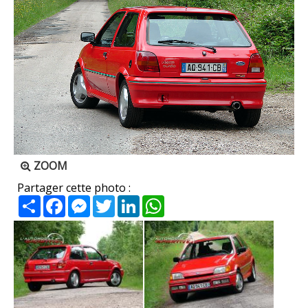
ZOOM
Partager cette photo :
Partager
Facebook
Messenger
Twitter
LinkedIn
WhatsApp