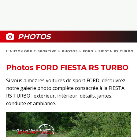
COLLECTORS
PHOTOS
COMPARATIFS
VIDÉOS
DOSSIERS PRATIQUES
BOUTIQUE
PHOTOS
24H DU MANS
L'AUTOMOBILE SPORTIVE
>
PHOTOS
>
FORD
>
FIESTA RS TURBO
CIRCUIT
Photos FORD FIESTA RS TURBO
Si vous aimez les voitures de sport FORD, découvrez
notre galerie photo complète consacrée à la FIESTA
RS TURBO : extérieur, intérieur, détails, jantes,
conduite et ambiance.