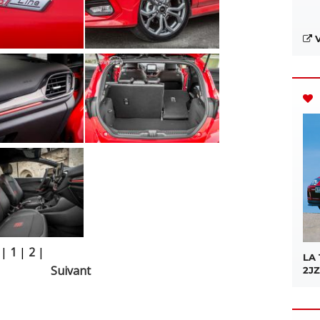
V
|
1
|
2
|
LA
Suivant
2JZ