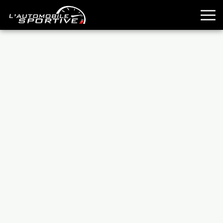
TOUTES LES SPORTIVES
ESSAIS
GUIDES OCCASION
PASSION AUTO
YOUNGTIMERS
REPORTAGES
ANCIENNES
TECHNIQUE