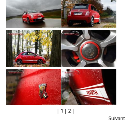
|
1
|
2
|
Suivant