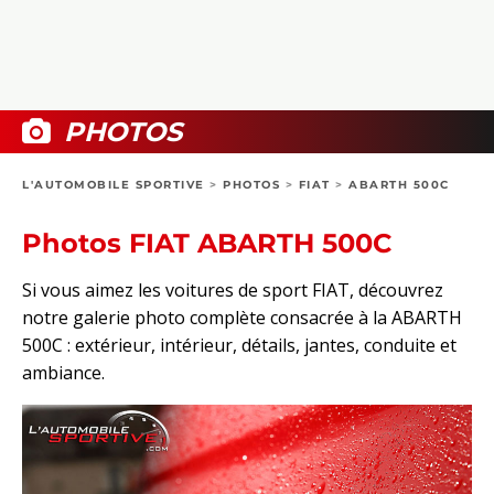
COLLECTORS
PHOTOS
COMPARATIFS
VIDÉOS
DOSSIERS PRATIQUES
BOUTIQUE
PHOTOS
24H DU MANS
L'AUTOMOBILE SPORTIVE
>
PHOTOS
>
FIAT
>
ABARTH 500C
CIRCUIT
Photos FIAT ABARTH 500C
Si vous aimez les voitures de sport FIAT, découvrez
notre galerie photo complète consacrée à la ABARTH
500C : extérieur, intérieur, détails, jantes, conduite et
ambiance.