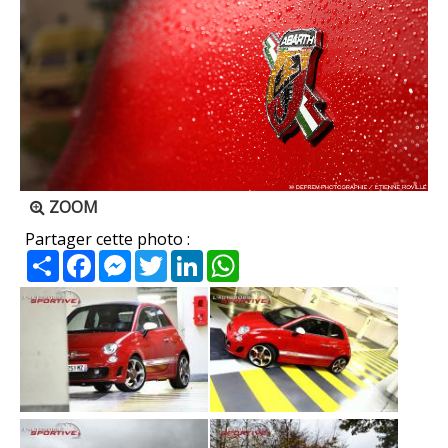
ZOOM
Partager cette photo :
Partager
Facebook
Messenger
Twitter
LinkedIn
WhatsApp