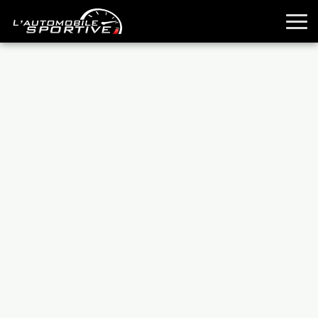
TOUTES LES SPORTIVES
ESSAIS
GUIDES OCCASION
PASSION AUTO
YOUNGTIMERS
REPORTAGES
ANCIENNES
TECHNIQUE