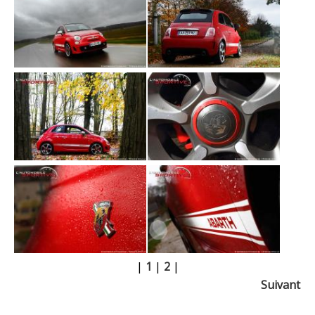
|
1
|
2
|
Suivant