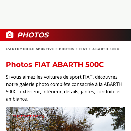
COLLECTORS
PHOTOS
COMPARATIFS
VIDÉOS
DOSSIERS PRATIQUES
BOUTIQUE
PHOTOS
24H DU MANS
L'AUTOMOBILE SPORTIVE
>
PHOTOS
>
FIAT
>
ABARTH 500C
CIRCUIT
Photos FIAT ABARTH 500C
Si vous aimez les voitures de sport FIAT, découvrez
notre galerie photo complète consacrée à la ABARTH
500C : extérieur, intérieur, détails, jantes, conduite et
ambiance.