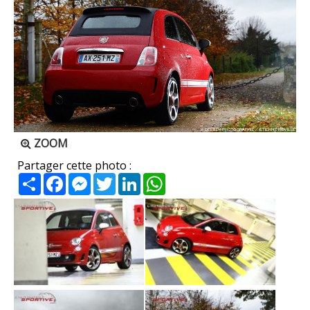
ZOOM
Partager cette photo :
Partager
Facebook
Messenger
Twitter
LinkedIn
WhatsApp