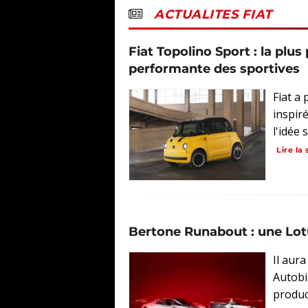
ACTUALITES FIAT
Fiat Topolino Sport : la plus 
performante des sportives
Fiat a
inspir
l'idée 
Lire la 
Bertone Runabout : une Lotu
Il aur
Autobi
product