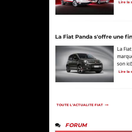
Lire la 
La Fiat Panda s'offre une fin
La Fia
marque
son icô
Lire la 
TOUTE L'ACTUALITE FIAT
FORUM