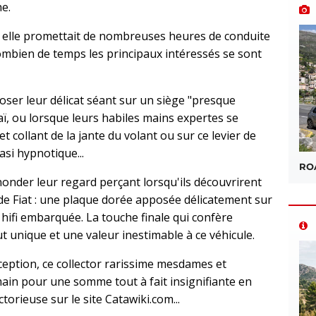
e.
, elle promettait de nombreuses heures de conduite
combien de temps les principaux intéressés se sont
ser leur délicat séant sur un siège "presque
ï, ou lorsque leurs habiles mains expertes se
t collant de la jante du volant ou sur ce levier de
asi hypnotique...
ROA
nonder leur regard perçant lorsqu'ils découvrirent
 de Fiat : une plaque dorée apposée délicatement sur
a hifi embarquée. La touche finale qui confère
t unique et une valeur inestimable à ce véhicule.
xception, ce collector rarissime mesdames et
main pour une somme tout à fait insignifiante en
orieuse sur le site Catawiki.com...