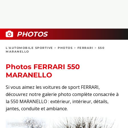
COLLECTORS
PHOTOS
COMPARATIFS
VIDÉOS
DOSSIERS PRATIQUES
BOUTIQUE
PHOTOS
24H DU MANS
L'AUTOMOBILE SPORTIVE
>
PHOTOS
>
FERRARI
>
550
MARANELLO
CIRCUIT
Photos FERRARI 550
MARANELLO
Si vous aimez les voitures de sport FERRARI,
découvrez notre galerie photo complète consacrée à
la 550 MARANELLO : extérieur, intérieur, détails,
jantes, conduite et ambiance.