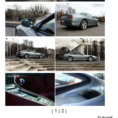
|
1
|
2
|
Suivant