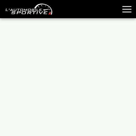
TOUTES LES SPORTIVES
ESSAIS
GUIDES OCCASION
PASSION AUTO
YOUNGTIMERS
REPORTAGES
ANCIENNES
TECHNIQUE