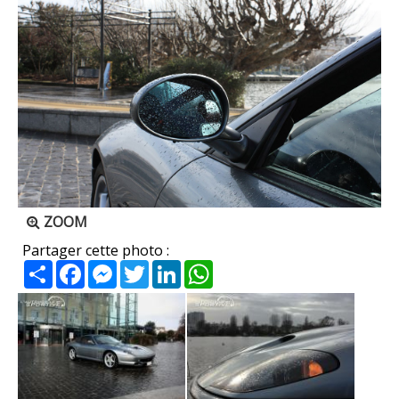
ZOOM
Partager cette photo :
Partager
Facebook
Messenger
Twitter
LinkedIn
WhatsApp