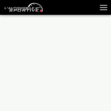
TOUTES LES SPORTIVES
ESSAIS
GUIDES OCCASION
PASSION AUTO
YOUNGTIMERS
REPORTAGES
ANCIENNES
TECHNIQUE