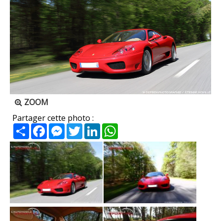
ZOOM
Partager cette photo :
Partager
Facebook
Messenger
Twitter
LinkedIn
WhatsApp