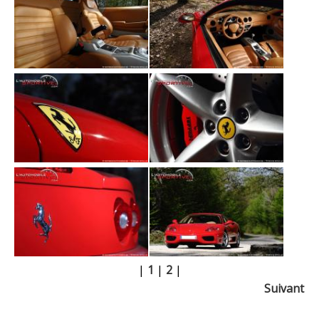
|
1
|
2
|
Suivant