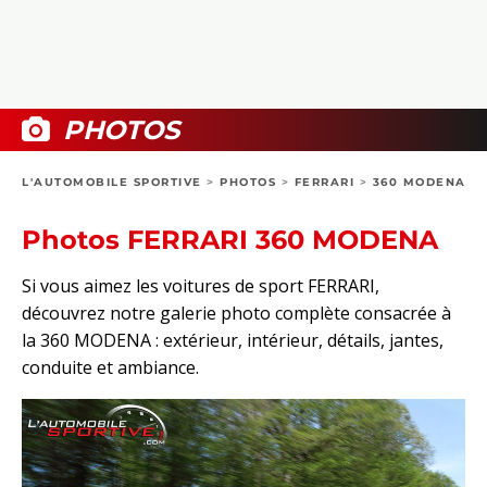
COLLECTORS
PHOTOS
COMPARATIFS
VIDÉOS
DOSSIERS PRATIQUES
BOUTIQUE
PHOTOS
24H DU MANS
L'AUTOMOBILE SPORTIVE
>
PHOTOS
>
FERRARI
>
360 MODENA
CIRCUIT
Photos FERRARI 360 MODENA
Si vous aimez les voitures de sport FERRARI,
découvrez notre galerie photo complète consacrée à
la 360 MODENA : extérieur, intérieur, détails, jantes,
conduite et ambiance.