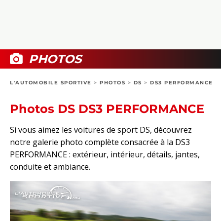
COLLECTORS
PHOTOS
COMPARATIFS
VIDÉOS
DOSSIERS PRATIQUES
BOUTIQUE
PHOTOS
24H DU MANS
L'AUTOMOBILE SPORTIVE
>
PHOTOS
>
DS
>
DS3 PERFORMANCE
CIRCUIT
Photos DS DS3 PERFORMANCE
Si vous aimez les voitures de sport DS, découvrez
notre galerie photo complète consacrée à la DS3
PERFORMANCE : extérieur, intérieur, détails, jantes,
conduite et ambiance.