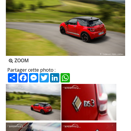
ZOOM
Partager cette photo :
Partager
Facebook
Messenger
Twitter
LinkedIn
WhatsApp