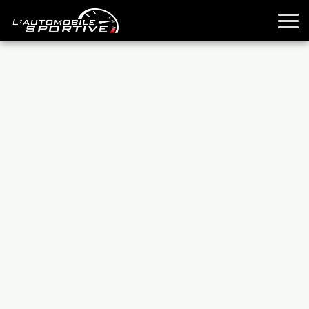
TOUTES LES SPORTIVES
ESSAIS
GUIDES OCCASION
PASSION AUTO
YOUNGTIMERS
REPORTAGES
ANCIENNES
TECHNIQUE