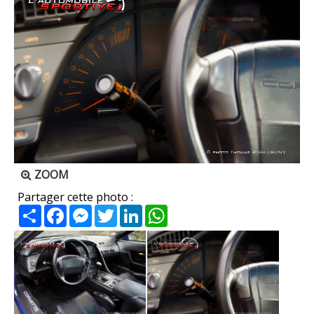
ZOOM
Partager cette photo :
Partager
Facebook
Messenger
Twitter
LinkedIn
WhatsApp