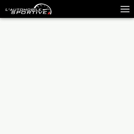
TOUTES LES SPORTIVES
ESSAIS
GUIDES OCCASION
PASSION AUTO
YOUNGTIMERS
REPORTAGES
ANCIENNES
TECHNIQUE