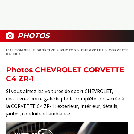
COLLECTORS
PHOTOS
COMPARATIFS
VIDÉOS
DOSSIERS PRATIQUES
BOUTIQUE
PHOTOS
24H DU MANS
L'AUTOMOBILE SPORTIVE
>
PHOTOS
>
CHEVROLET
>
CORVETTE
C4 ZR-1
CIRCUIT
Photos CHEVROLET CORVETTE
C4 ZR-1
Si vous aimez les voitures de sport CHEVROLET,
découvrez notre galerie photo complète consacrée à
la CORVETTE C4 ZR-1 : extérieur, intérieur, détails,
jantes, conduite et ambiance.