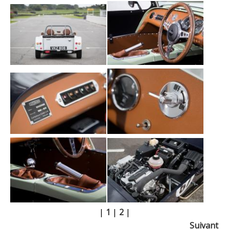
|
1
|
2
|
Suivant