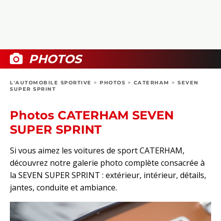
COLLECTORS
PHOTOS
COMPARATIFS
VIDÉOS
DOSSIERS PRATIQUES
BOUTIQUE
PHOTOS
24H DU MANS
L'AUTOMOBILE SPORTIVE
>
PHOTOS
>
CATERHAM
>
SEVEN
SUPER SPRINT
CIRCUIT
Photos CATERHAM SEVEN
SUPER SPRINT
Si vous aimez les voitures de sport CATERHAM,
découvrez notre galerie photo complète consacrée à
la SEVEN SUPER SPRINT : extérieur, intérieur, détails,
jantes, conduite et ambiance.