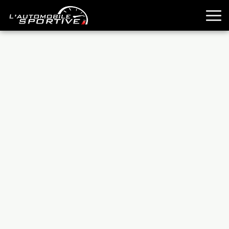
TOUTES LES SPORTIVES
ESSAIS
GUIDES OCCASION
PASSION AUTO
YOUNGTIMERS
REPORTAGES
ANCIENNES
TECHNIQUE