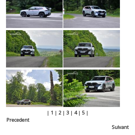
|
1
|
2
|
3
|
4
|
5
|
Precedent
Suivant