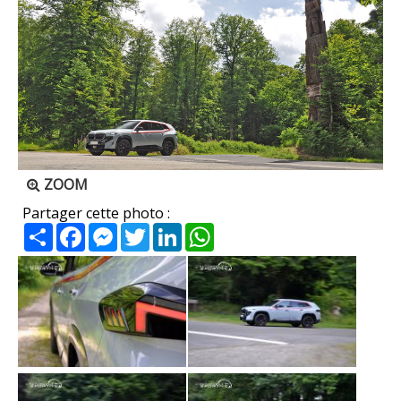
ZOOM
Partager cette photo :
Partager
Facebook
Messenger
Twitter
LinkedIn
WhatsApp