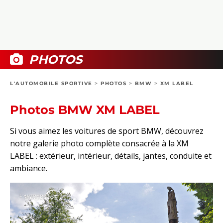
COLLECTORS
PHOTOS
COMPARATIFS
VIDÉOS
DOSSIERS PRATIQUES
BOUTIQUE
PHOTOS
24H DU MANS
L'AUTOMOBILE SPORTIVE
>
PHOTOS
>
BMW
>
XM LABEL
CIRCUIT
Photos BMW XM LABEL
Si vous aimez les voitures de sport BMW, découvrez
notre galerie photo complète consacrée à la XM
LABEL : extérieur, intérieur, détails, jantes, conduite et
ambiance.