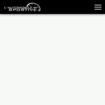
TOUTES LES SPORTIVES
ESSAIS
GUIDES OCCASION
PASSION AUTO
YOUNGTIMERS
REPORTAGES
ANCIENNES
TECHNIQUE