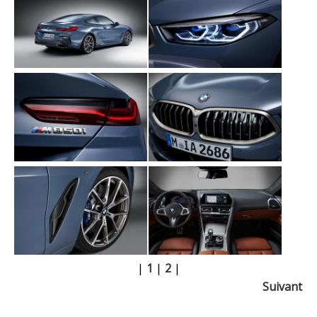
|
1
|
2
|
Suivant