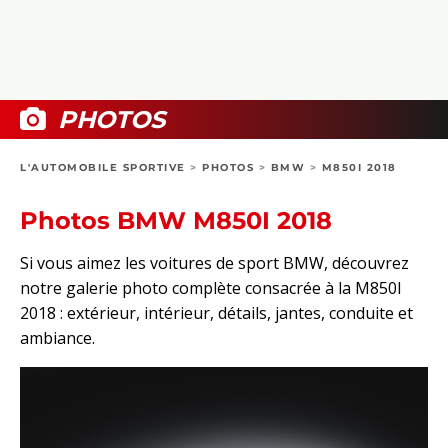
COLLECTORS
PHOTOS
COMPARATIFS
VIDÉOS
DOSSIERS PRATIQUES
BOUTIQUE
PHOTOS
24H DU MANS
L'AUTOMOBILE SPORTIVE
>
PHOTOS
>
BMW
>
M850I 2018
CIRCUIT
Photos BMW M850I 2018
Si vous aimez les voitures de sport BMW, découvrez
notre galerie photo complète consacrée à la M850I
2018 : extérieur, intérieur, détails, jantes, conduite et
ambiance.