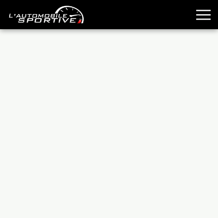
TOUTES LES SPORTIVES
ESSAIS
GUIDES OCCASION
PASSION AUTO
YOUNGTIMERS
REPORTAGES
ANCIENNES
TECHNIQUE