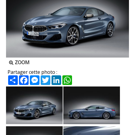
ZOOM
Partager cette photo :
Partager
Facebook
Messenger
Twitter
LinkedIn
WhatsApp