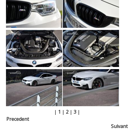
|
1
|
2
|
3
|
Precedent
Suivant