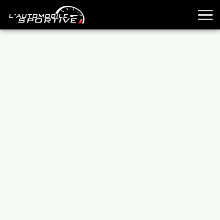
TOUTES LES SPORTIVES
ESSAIS
GUIDES OCCASION
PASSION AUTO
YOUNGTIMERS
REPORTAGES
ANCIENNES
TECHNIQUE