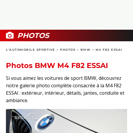
COLLECTORS
PHOTOS
COMPARATIFS
VIDÉOS
DOSSIERS PRATIQUES
BOUTIQUE
PHOTOS
24H DU MANS
L'AUTOMOBILE SPORTIVE
>
PHOTOS
>
BMW
>
M4 F82 ESSAI
CIRCUIT
Photos BMW M4 F82 ESSAI
Si vous aimez les voitures de sport BMW, découvrez
notre galerie photo complète consacrée à la M4 F82
ESSAI : extérieur, intérieur, détails, jantes, conduite et
ambiance.