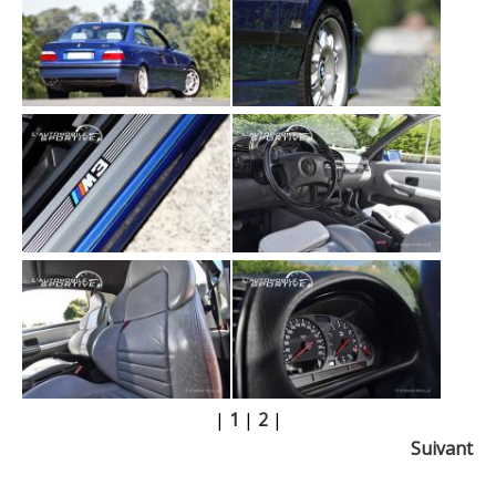
|
1
|
2
|
Suivant