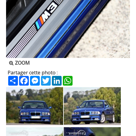
ZOOM
Partager cette photo :
Partager
Facebook
Messenger
Twitter
LinkedIn
WhatsApp