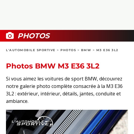
COLLECTORS
PHOTOS
COMPARATIFS
VIDÉOS
DOSSIERS PRATIQUES
BOUTIQUE
PHOTOS
24H DU MANS
L'AUTOMOBILE SPORTIVE
>
PHOTOS
>
BMW
>
M3 E36 3L2
CIRCUIT
Photos BMW M3 E36 3L2
Si vous aimez les voitures de sport BMW, découvrez
notre galerie photo complète consacrée à la M3 E36
3L2 : extérieur, intérieur, détails, jantes, conduite et
ambiance.