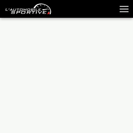
TOUTES LES SPORTIVES
ESSAIS
GUIDES OCCASION
PASSION AUTO
YOUNGTIMERS
REPORTAGES
ANCIENNES
TECHNIQUE