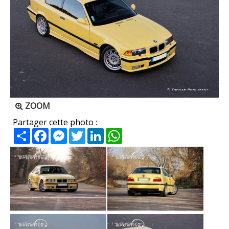
ZOOM
Partager cette photo :
Partager
Facebook
Messenger
Twitter
LinkedIn
WhatsApp