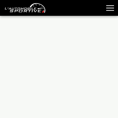
TOUTES LES SPORTIVES
ESSAIS
GUIDES OCCASION
PASSION AUTO
YOUNGTIMERS
REPORTAGES
ANCIENNES
TECHNIQUE