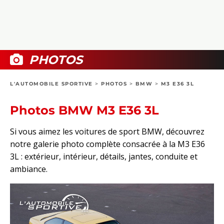
COLLECTORS
PHOTOS
COMPARATIFS
VIDÉOS
DOSSIERS PRATIQUES
BOUTIQUE
PHOTOS
24H DU MANS
L'AUTOMOBILE SPORTIVE
>
PHOTOS
>
BMW
>
M3 E36 3L
CIRCUIT
Photos BMW M3 E36 3L
Si vous aimez les voitures de sport BMW, découvrez
notre galerie photo complète consacrée à la M3 E36
3L : extérieur, intérieur, détails, jantes, conduite et
ambiance.