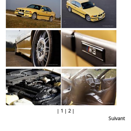
|
1
|
2
|
Suivant