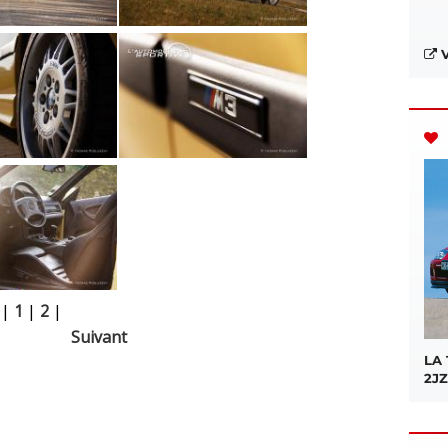
V
|
1
|
2
|
Suivant
LA
2JZ