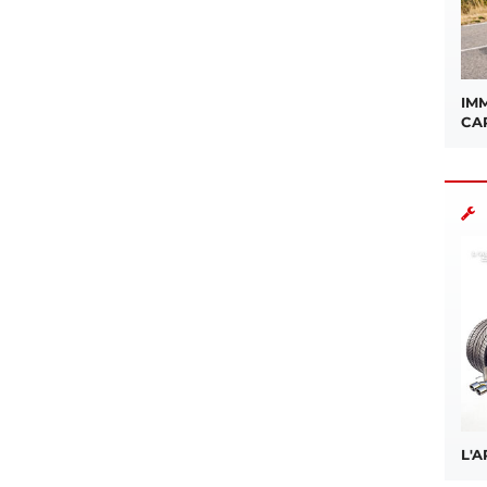
IMM
CA
L'