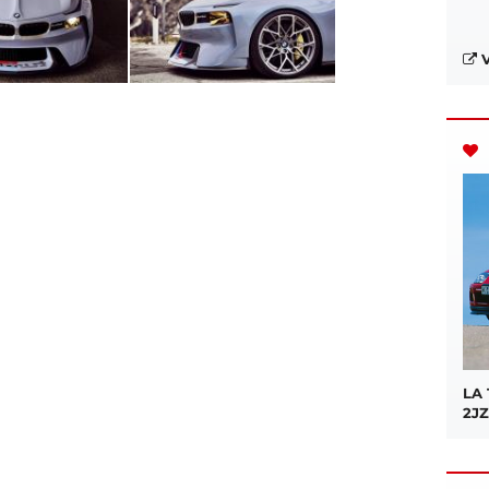
V
LA
2JZ