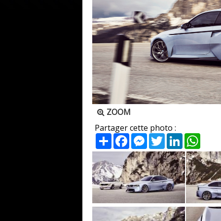
ZOOM
Partager cette photo :
Partager
Facebook
Messenger
Twitter
LinkedIn
What