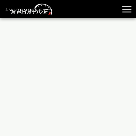
TOUTES LES SPORTIVES
ESSAIS
GUIDES OCCASION
PASSION AUTO
YOUNGTIMERS
REPORTAGES
ANCIENNES
TECHNIQUE