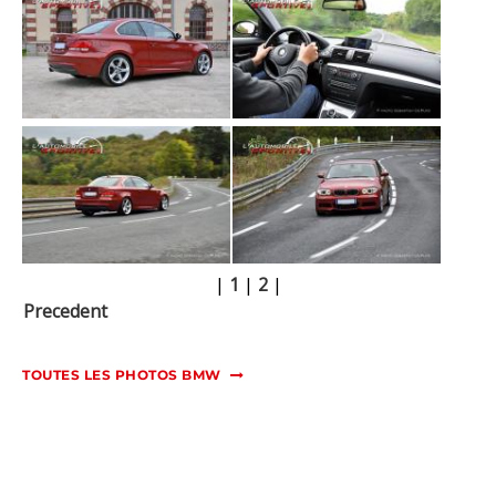
|
1
|
2
|
Precedent
TOUTES LES PHOTOS BMW