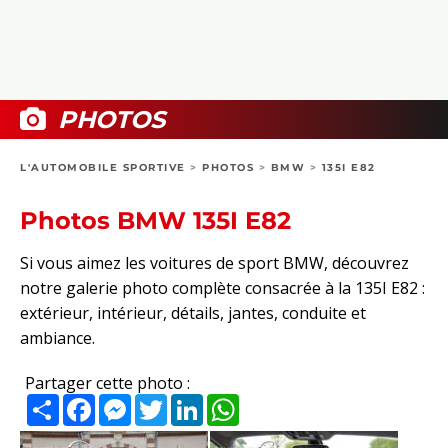
COLLECTORS
PHOTOS
COMPARATIFS
VIDÉOS
DOSSIERS PRATIQUES
BOUTIQUE
PHOTOS
24H DU MANS
L'AUTOMOBILE SPORTIVE
>
PHOTOS
>
BMW
>
135I E82
CIRCUIT
Photos BMW 135I E82
Si vous aimez les voitures de sport BMW, découvrez
notre galerie photo complète consacrée à la 135I E82 :
extérieur, intérieur, détails, jantes, conduite et
ambiance.
Partager cette photo :
Partager
Facebook
Messenger
Twitter
LinkedIn
WhatsApp