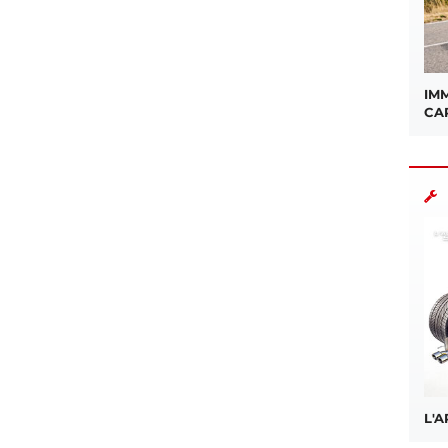
IMM
CA
L'