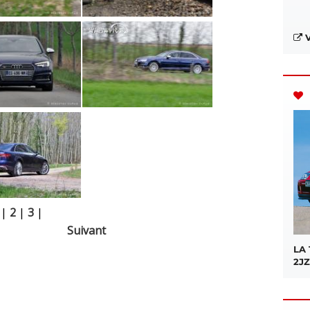
V
|
2
|
3
|
Suivant
LA
2JZ