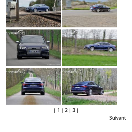
|
1
|
2
|
3
|
Suivant