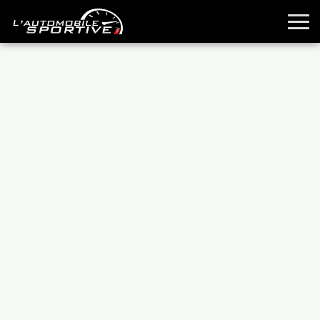
TOUTES LES SPORTIVES
ESSAIS
GUIDES OCCASION
PASSION AUTO
YOUNGTIMERS
REPORTAGES
ANCIENNES
TECHNIQUE