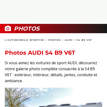
COLLECTORS
PHOTOS
COMPARATIFS
VIDÉOS
DOSSIERS PRATIQUES
BOUTIQUE
PHOTOS
24H DU MANS
L'AUTOMOBILE SPORTIVE
>
PHOTOS
>
AUDI
>
S4 B9 V6T
CIRCUIT
Photos AUDI S4 B9 V6T
Si vous aimez les voitures de sport AUDI, découvrez
notre galerie photo complète consacrée à la S4 B9
V6T : extérieur, intérieur, détails, jantes, conduite et
ambiance.