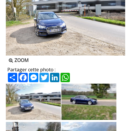
ZOOM
Partager cette photo :
Partager
Facebook
Messenger
Twitter
LinkedIn
WhatsApp