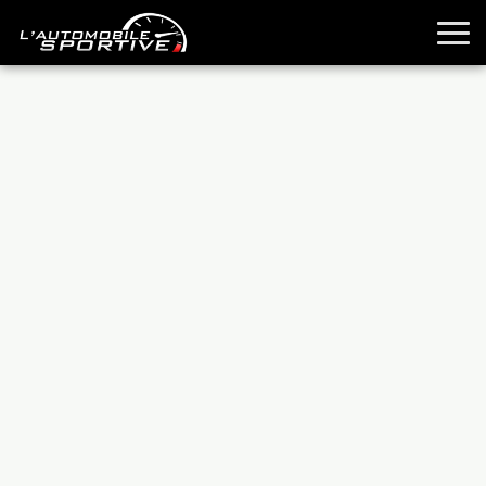
TOUTES LES SPORTIVES
ESSAIS
GUIDES OCCASION
PASSION AUTO
YOUNGTIMERS
REPORTAGES
ANCIENNES
TECHNIQUE