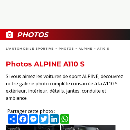
COLLECTORS
PHOTOS
COMPARATIFS
VIDÉOS
DOSSIERS PRATIQUES
BOUTIQUE
PHOTOS
24H DU MANS
L'AUTOMOBILE SPORTIVE
>
PHOTOS
>
ALPINE
>
A110 S
CIRCUIT
Photos ALPINE A110 S
Si vous aimez les voitures de sport ALPINE, découvrez
notre galerie photo complète consacrée à la A110 S :
extérieur, intérieur, détails, jantes, conduite et
ambiance.
Partager cette photo :
Partager
Facebook
Messenger
Twitter
LinkedIn
WhatsApp