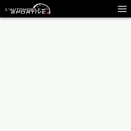
TOUTES LES SPORTIVES
ESSAIS
GUIDES OCCASION
PASSION AUTO
YOUNGTIMERS
REPORTAGES
ANCIENNES
TECHNIQUE