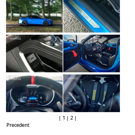
|
1
|
2
|
Precedent