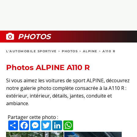
COLLECTORS
PHOTOS
COMPARATIFS
VIDÉOS
DOSSIERS PRATIQUES
BOUTIQUE
PHOTOS
24H DU MANS
L'AUTOMOBILE SPORTIVE
>
PHOTOS
>
ALPINE
>
A110 R
CIRCUIT
Photos ALPINE A110 R
Si vous aimez les voitures de sport ALPINE, découvrez
notre galerie photo complète consacrée à la A110 R :
extérieur, intérieur, détails, jantes, conduite et
ambiance.
Partager cette photo :
Partager
Facebook
Messenger
Twitter
LinkedIn
WhatsApp