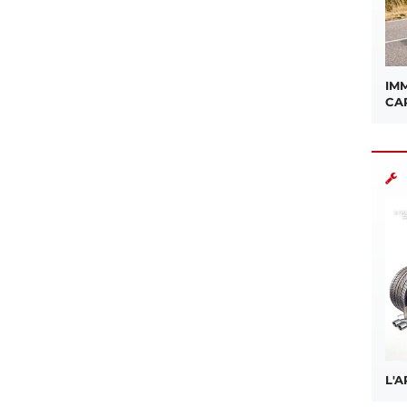
IMM
CA
L'