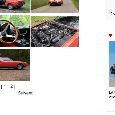
V
|
1
|
2
|
Suivant
LA
2JZ