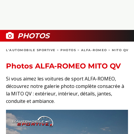
COLLECTORS
PHOTOS
COMPARATIFS
VIDÉOS
DOSSIERS PRATIQUES
BOUTIQUE
PHOTOS
24H DU MANS
L'AUTOMOBILE SPORTIVE
>
PHOTOS
>
ALFA-ROMEO
>
MITO QV
CIRCUIT
Photos ALFA-ROMEO MITO QV
Si vous aimez les voitures de sport ALFA-ROMEO,
découvrez notre galerie photo complète consacrée à
la MITO QV : extérieur, intérieur, détails, jantes,
conduite et ambiance.