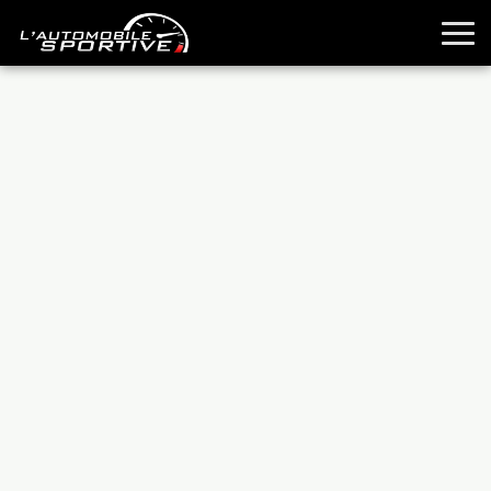
TOUTES LES SPORTIVES
ESSAIS
GUIDES OCCASION
PASSION AUTO
YOUNGTIMERS
REPORTAGES
ANCIENNES
TECHNIQUE