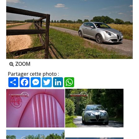
ZOOM
Partager cette photo :
Partager
Facebook
Messenger
Twitter
LinkedIn
WhatsApp