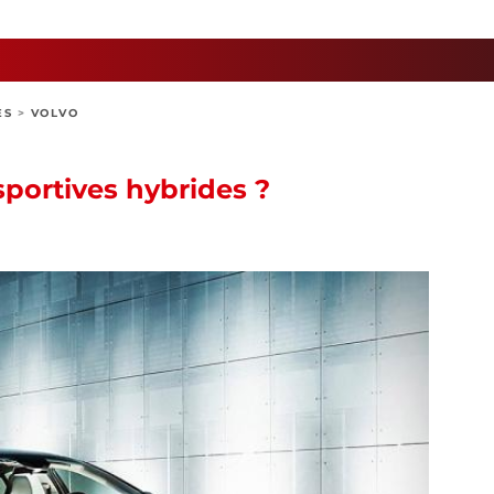
ES
>
VOLVO
sportives hybrides ?