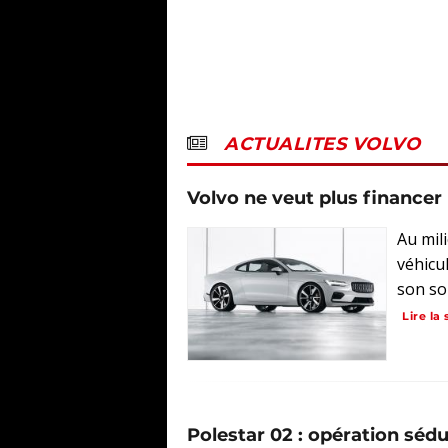
ACTUALITES VOLVO
Volvo ne veut plus financer
Au mil
véhicul
son sou
Lire la 
Polestar 02 : opération séd