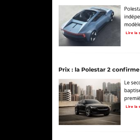
Polest
indépe
modèles
Lire la 
Prix : la Polestar 2 confirm
Le sec
baptis
premièr
Lire la 