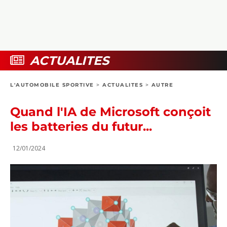
COLLECTORS
PHOTOS
COMPARATIFS
VIDÉOS
DOSSIERS PRATIQUES
BOUTIQUE
ACTUALITES
24H DU MANS
L'AUTOMOBILE SPORTIVE
>
ACTUALITES
>
AUTRE
CIRCUIT
Quand l'IA de Microsoft conçoit
les batteries du futur...
12/01/2024