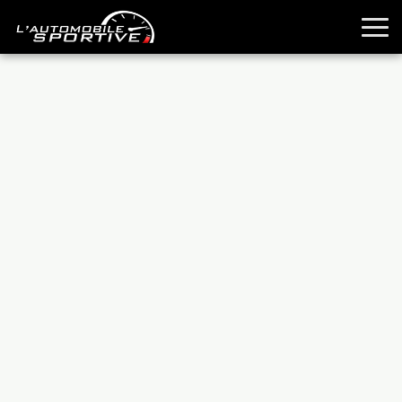
TOUTES LES SPORTIVES
ESSAIS
GUIDES OCCASION
PASSION AUTO
YOUNGTIMERS
REPORTAGES
ANCIENNES
TECHNIQUE