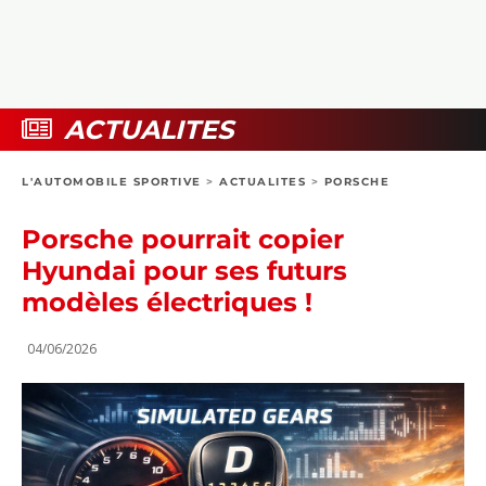
COLLECTORS
PHOTOS
COMPARATIFS
VIDÉOS
DOSSIERS PRATIQUES
BOUTIQUE
ACTUALITES
24H DU MANS
L'AUTOMOBILE SPORTIVE
>
ACTUALITES
>
PORSCHE
CIRCUIT
Porsche pourrait copier
Hyundai pour ses futurs
modèles électriques !
04/06/2026