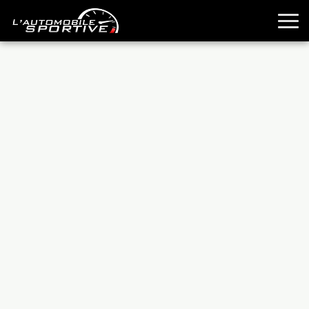
TOUTES LES SPORTIVES
ESSAIS
GUIDES OCCASION
PASSION AUTO
YOUNGTIMERS
REPORTAGES
ANCIENNES
TECHNIQUE