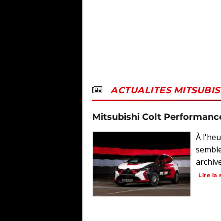
ACTUALITES MITSUBIS
Mitsubishi Colt Performance 
À l'he
semble
archiv
Lire la 