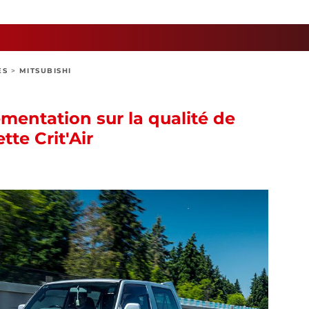
ES
>
MITSUBISHI
ementation sur la qualité de
ette Crit'Air