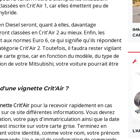
assées en Crit'Air 1, car elles émettent peu de
hybride.
n Diesel seront, quant à elles, davantage
IMM
ront classées en Crit'Air 2 au mieux. Enfin, les
CA
 aux normes Euro 6, ce qui signifie qu'ils répondent
tégorie Crit'Air 2. Toutefois, il faudra rester vigilant
e carte grise, car en fonction du modèle, du type de
ion de votre Mitsubishi, votre voiture pourrait être
une vignette Crit'Air ?
nette Crit’Air
pour la recevoir rapidement en cas
re sur ce site différentes informations. Vous devrez
tion, votre pays d'immatriculation ainsi que la date
est inscrite sur votre carte grise. Terminez en
L'
ant votre identité, comme votre nom, votre prénom
 commande. Un e-mail de confirmation de commande