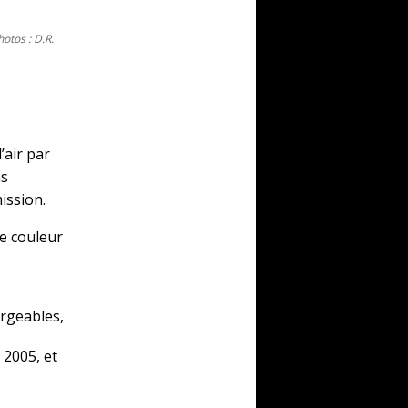
otos : D.R.
’air par
ns
mission.
ue couleur
argeables,
 2005, et