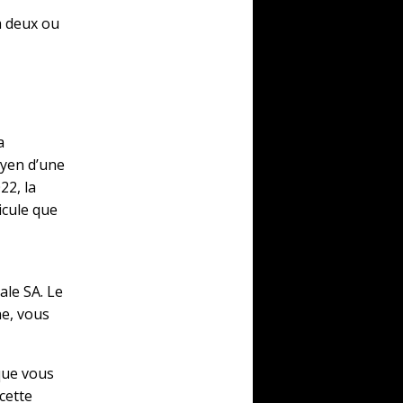
 à deux ou
a
oyen d’une
22, la
icule que
ale SA. Le
ne, vous
sque vous
cette