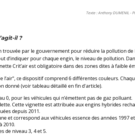
Texte : Anthony DUMENIL - Ph
agit-il ?
on trouvée par le gouvernement pour réduire la pollution de l
 but d’indiquer pour chaque engin, le niveau de pollution. Da
nette Crit’air est obligatoire dans des zones dites à faible é
de l’air", ce dispositif comprend 6 différentes couleurs. Chaq
 donné (voir tableau détaillé en fin d'article).
eau 0, pour les véhicules qui n’émettent pas de gaz polluant.
lette. Cette vignette est attribuée aux engins hybrides rech
iquées depuis 2011.
aune et correspond aux véhicules essence des années 1997 et
 à 2010.
s de niveau 3, 4 et 5.