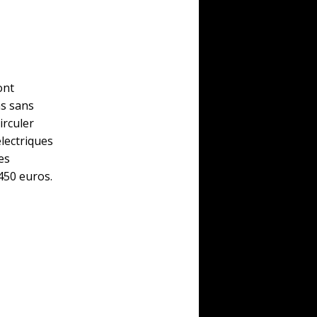
ont
ns sans
irculer
électriques
es
450 euros.