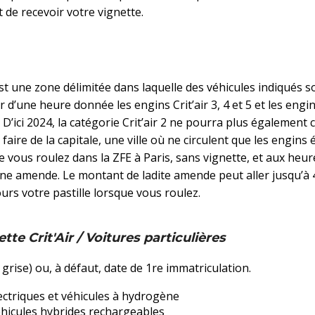
 de recevoir votre vignette.
st une zone délimitée dans laquelle des véhicules indiqués s
tir d’une heure donnée les engins Crit’air 3, 4 et 5 et les engi
. D’ici 2024, la catégorie Crit’air 2 ne pourra plus également c
 faire de la capitale, une ville où ne circulent que les engins 
e vous roulez dans la ZFE à Paris, sans vignette, et aux heur
une amende. Le montant de ladite amende peut aller jusqu’à 
ours votre pastille lorsque vous roulez.
tte Crit'Air / Voitures particulières
grise) ou, à défaut, date de 1re immatriculation.
lectriques et véhicules à hydrogène
 véhicules hybrides rechargeables