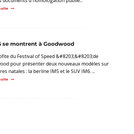
s documents d'homologation publié...
suite
M6 se montrent à Goodwood
fite du Festival of Speed &#8203;&#8203;de
od pour présenter deux nouveaux modèles sur
res natales : la berline IM5 et le SUV IM6. ...
suite