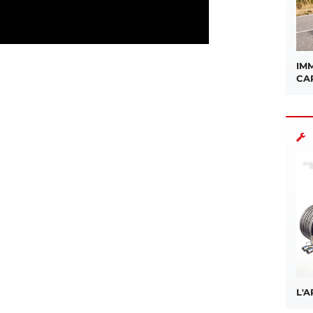
IMM
sApp
CA
L'