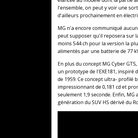
l'ensemble, on peut y voir une sor
d'ailleurs prochainement en électriq
MG n'a encore communiqué aucune 
peut supposer qu'il reposera sur 
moins 544 ch pour la version la pl
alimentés par une batterie de 77 
En plus du concept MG Cyber ​​GT
un prototype de l'EXE181, inspiré 
de 1959. Ce concept ultra- profilé 
impressionnant de 0,181 cd et prom
seulement 1,9 seconde. Enfin, MG
génération du SUV HS dérivé du Ro