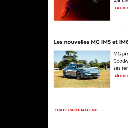
par de
Lire la 
Les nouvelles MG IM5 et I
MG pro
Goodwo
ses ter
Lire la 
TOUTE L'ACTUALITE MG