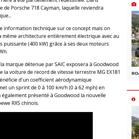
te de Porsche 718 Cayman, laquelle reviendra
ue...
information technique sur ce concept mais on
la même architecture entièrement électrique avec au
us puissante (400 kW) grâce à ses deux moteurs
kWh.
S, la marque détenue par SAIC exposera à Goodwood
de la voiture de record de vitesse terrestre MG EX181
ROA
bénéficie d'un coefficient aérodynamique
et un sprint de 0 à 100 km/h (0 à 62 mph) en
 a également présenté à Goodwood la nouvelle
ewe RX5 chinois.