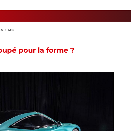
ES
>
MG
oupé pour la forme ?