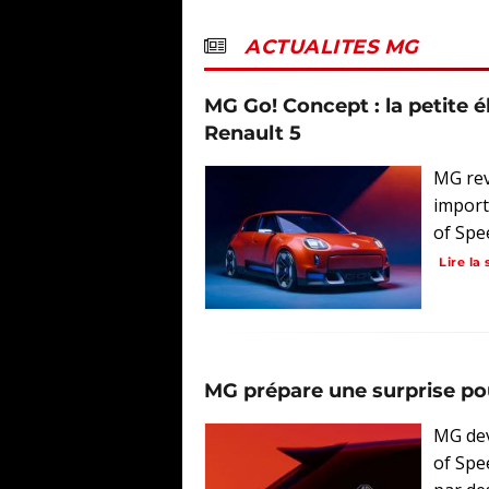
ACTUALITES MG
MG Go! Concept : la petite é
Renault 5
MG rev
import
of Spe
Lire la 
MG prépare une surprise 
MG dev
of Spe