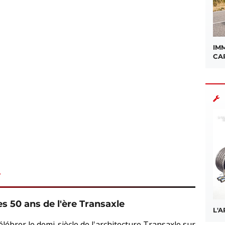
IMM
CA
s 50 ans de l'ère Transaxle
L'
élébrer le demi-siècle de l'architecture Transaxle sur