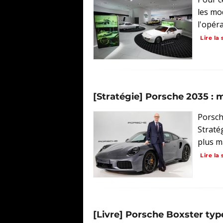
les mo
l'opéra
Lire la 
[Stratégie] Porsche 2035 : 
Porsch
Straté
plus ma
Lire la 
[Livre] Porsche Boxster typ