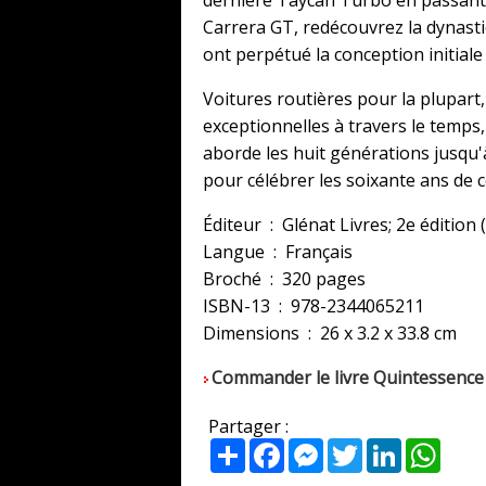
Carrera GT, redécouvrez la dynast
ont perpétué la conception initiale
Voitures routières pour la plupart,
exceptionnelles à travers le temps
aborde les huit générations jusqu'à
pour célébrer les soixante ans de 
Éditeur ‏ : ‎ Glénat Livres; 2e éd
Langue ‏ : ‎ Français
Broché ‏ : ‎ 320 pages
ISBN-13 ‏ : ‎ 978-2344065211
Dimensions ‏ : ‎ 26 x 3.2 x 33.8 cm
Commander le livre Quintessence
Partager :
Partager
Facebook
Messenger
Twitter
LinkedIn
What