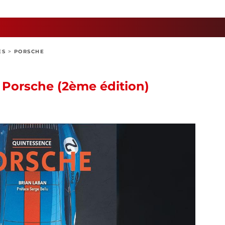
ES
>
PORSCHE
 Porsche (2ème édition)