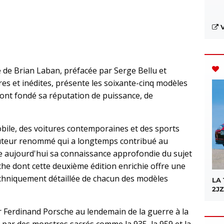
V
e de Brian Laban, préfacée par Serge Bellu et
res et inédites, présente les soixante-cinq modèles
ont fondé sa réputation de puissance, de
mobile, des voitures contemporaines et des sports
uteur renommé qui a longtemps contribué au
 aujourd'hui sa connaissance approfondie du sujet
he dont cette deuxième édition enrichie offre une
chniquement détaillée de chacun des modèles
LA
2JZ
 Ferdinand Porsche au lendemain de la guerre à la
par des monstres sacrés comme la 935, la 959 et la