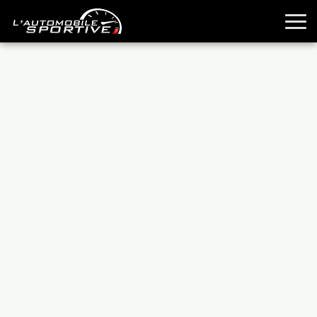
TOUTES LES SPORTIVES
ESSAIS
GUIDES OCCASION
PASSION AUTO
YOUNGTIMERS
REPORTAGES
ANCIENNES
TECHNIQUE