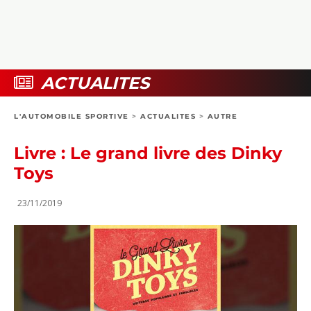
COLLECTORS
PHOTOS
COMPARATIFS
VIDÉOS
DOSSIERS PRATIQUES
BOUTIQUE
ACTUALITES
24H DU MANS
L'AUTOMOBILE SPORTIVE
>
ACTUALITES
>
AUTRE
CIRCUIT
Livre : Le grand livre des Dinky
Toys
23/11/2019