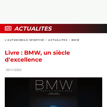
COLLECTORS
PHOTOS
COMPARATIFS
VIDÉOS
DOSSIERS PRATIQUES
BOUTIQUE
ACTUALITES
24H DU MANS
L'AUTOMOBILE SPORTIVE
>
ACTUALITES
>
BMW
CIRCUIT
Livre : BMW, un siècle
d'excellence
03/11/2020