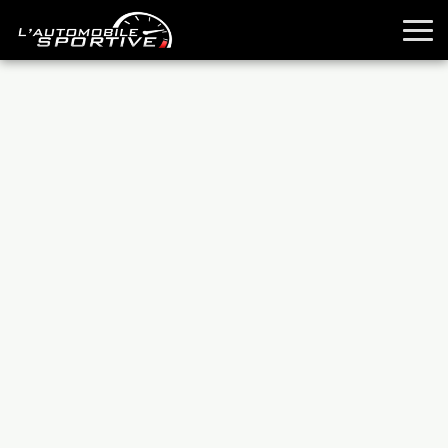
TOUTES LES SPORTIVES
ESSAIS
GUIDES OCCASION
PASSION AUTO
YOUNGTIMERS
REPORTAGES
ANCIENNES
TECHNIQUE