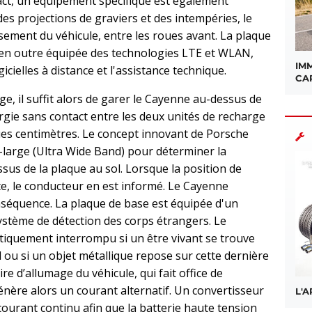
ct, un équipement spécifique est également
des projections de graviers et des intempéries, le
sement du véhicule, entre les roues avant. La plaque
t en outre équipée des technologies LTE et WLAN,
IMM
gicielles à distance et l'assistance technique.
CA
e, il suffit alors de garer le Cayenne au-dessus de
ergie sans contact entre les deux unités de recharge
ues centimètres. Le concept innovant de Porsche
a-large (Ultra Wide Band) pour déterminer la
ssus de la plaque au sol. Lorsque la position de
e, le conducteur en est informé. Le Cayenne
séquence. La plaque de base est équipée d'un
stème de détection des corps étrangers. Le
iquement interrompu si un être vivant se trouve
ol ou si un objet métallique repose sur cette dernière
re d’allumage du véhicule, qui fait office de
nère alors un courant alternatif. Un convertisseur
L'
ourant continu afin que la batterie haute tension