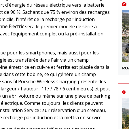
ert d'énergie du réseau électrique vers la batterie
ect de 90 %. Sachant que 75 % environ des recharges
micile, l'intérêt de la recharge par induction
ne Electric
sera le premier modèle de série à
vec l’équipement complet ou la pré-installation
nue pour les smartphones, mais aussi pour les
gie est transférée dans l'air via un champ
ne émettrice en cuivre et ferrite est placée dans la
ROA
ule dans cette bobine, ce qui génère un champ
 sans fil Porsche Wireless Charging présente des
argeur / hauteur : 117 / 78 / 6 centimètres) et peut
s un abri voiture ou même sur une place de parking
 électrique. Comme toujours, les clients peuvent
nstallation Service : sur réservation d’un créneau,
de recharge par induction et la mettra en service.