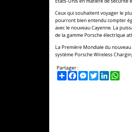
États-Unis en matière de sécurité 
Ceux qui souhaitent voyager le pl
pourront bien entendu compter éga
avec le nouveau Cayenne. La puiss
de la gamme Porsche électrique att
La Première Mondiale du nouveau C
système Porsche Wireless Charging
Partager :
Partager
Facebook
Messenger
Twitter
LinkedIn
What