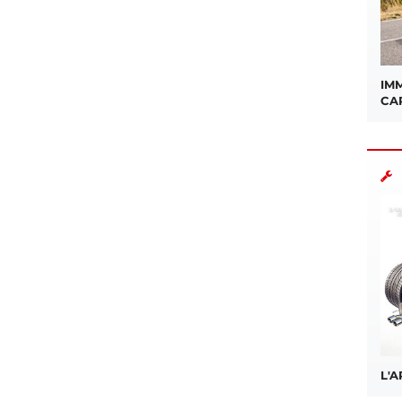
sApp
IMM
CA
L'