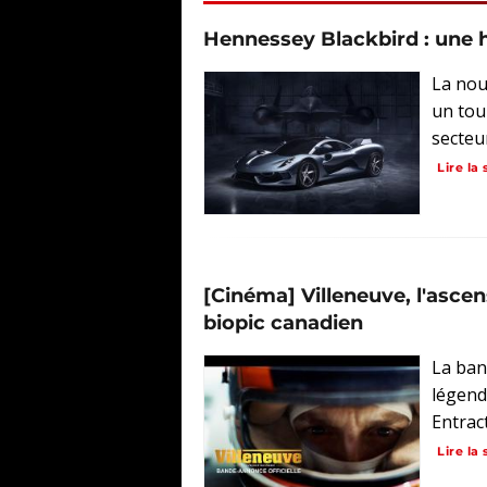
Hennessey Blackbird : une 
La nou
un tou
secteu
Lire la 
[Cinéma] Villeneuve, l'asce
biopic canadien
La ban
légend
Entract
Lire la 