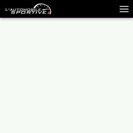
TOUTES LES SPORTIVES
ESSAIS
GUIDES OCCASION
PASSION AUTO
YOUNGTIMERS
REPORTAGES
ANCIENNES
TECHNIQUE