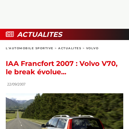
COLLECTORS
PHOTOS
COMPARATIFS
VIDÉOS
DOSSIERS PRATIQUES
BOUTIQUE
ACTUALITES
24H DU MANS
L'AUTOMOBILE SPORTIVE
>
ACTUALITES
>
VOLVO
CIRCUIT
IAA Francfort 2007 : Volvo V70,
le break évolue...
22/09/2007