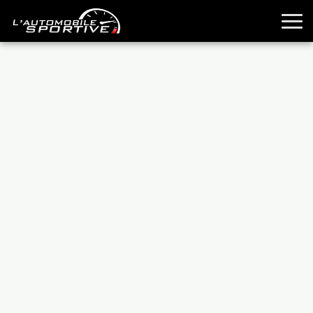
TOUTES LES SPORTIVES
ESSAIS
GUIDES OCCASION
PASSION AUTO
YOUNGTIMERS
REPORTAGES
ANCIENNES
TECHNIQUE