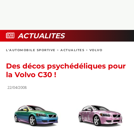
COLLECTORS
PHOTOS
COMPARATIFS
VIDÉOS
DOSSIERS PRATIQUES
BOUTIQUE
ACTUALITES
24H DU MANS
L'AUTOMOBILE SPORTIVE
>
ACTUALITES
>
VOLVO
CIRCUIT
Des décos psychédéliques pour
la Volvo C30 !
22/04/2008