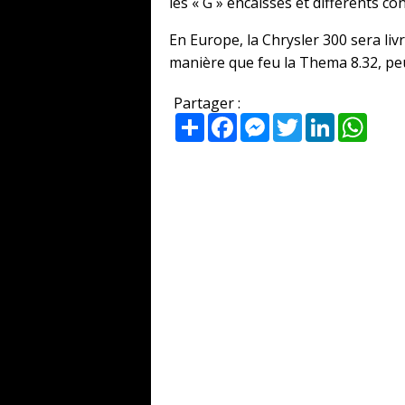
les « G » encaissés et différents c
En Europe, la Chrysler 300 sera li
manière que feu la Thema 8.32, peu
Partager :
Partager
Facebook
Messenger
Twitter
LinkedIn
What