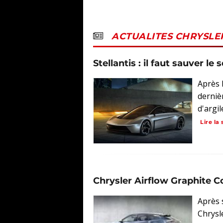
ACTUALITES CHRYSLE
Stellantis : il faut sauver le
Après 
derniè
d'argil
Lire la 
Chrysler Airflow Graphite C
Après 
Chrysl