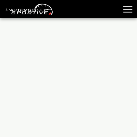
TOUTES LES SPORTIVES
ESSAIS
GUIDES OCCASION
PASSION AUTO
YOUNGTIMERS
REPORTAGES
ANCIENNES
TECHNIQUE