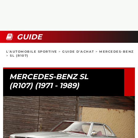
COLLECTORS
PHOTOS
COMPARATIFS
VIDÉOS
DOSSIERS PRATIQUES
BOUTIQUE
GUIDE
24H DU MANS
L'AUTOMOBILE SPORTIVE
>
GUIDE D'ACHAT
>
MERCEDES-BENZ
>
SL (R107)
CIRCUIT
MERCEDES-BENZ SL
(R107) (1971 - 1989)