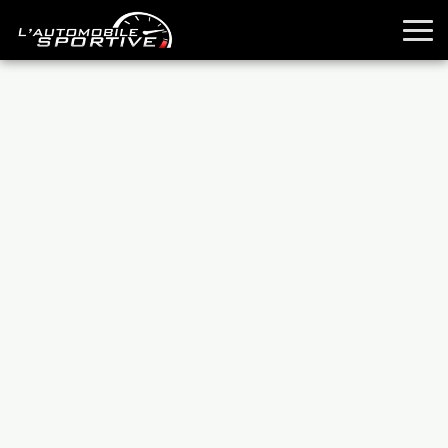
TOUTES LES SPORTIVES
ESSAIS
GUIDES OCCASION
PASSION AUTO
YOUNGTIMERS
REPORTAGES
ANCIENNES
TECHNIQUE