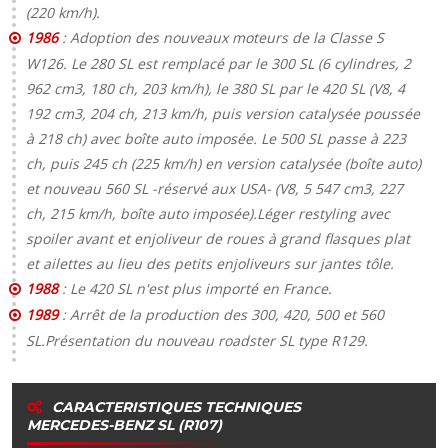
(220 km/h).
1986
: Adoption des nouveaux moteurs de la Classe S
W126. Le 280 SL est remplacé par le 300 SL (6 cylindres, 2
962 cm3, 180 ch, 203 km/h), le 380 SL par le 420 SL (V8, 4
192 cm3, 204 ch, 213 km/h, puis version catalysée poussée
à 218 ch) avec boîte auto imposée. Le 500 SL passe à 223
ch, puis 245 ch (225 km/h) en version catalysée (boîte auto)
et nouveau 560 SL -réservé aux USA- (V8, 5 547 cm3, 227
ch, 215 km/h, boîte auto imposée).Léger restyling avec
spoiler avant et enjoliveur de roues à grand flasques plat
et ailettes au lieu des petits enjoliveurs sur jantes tôle.
1988
: Le 420 SL n'est plus importé en France.
1989
: Arrêt de la production des 300, 420, 500 et 560
SL.Présentation du nouveau roadster SL type R129.
CARACTERISTIQUES TECHNIQUES
MERCEDES-BENZ SL (R107)