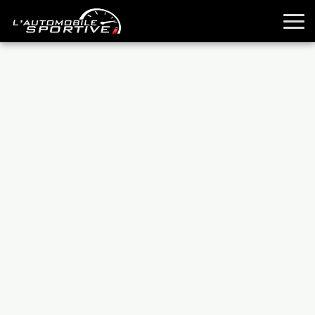
TOUTES LES SPORTIVES
ESSAIS
GUIDES OCCASION
PASSION AUTO
YOUNGTIMERS
REPORTAGES
ANCIENNES
TECHNIQUE