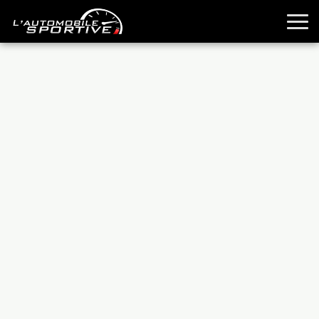
TOUTES LES SPORTIVES
ESSAIS
GUIDES OCCASION
PASSION AUTO
YOUNGTIMERS
REPORTAGES
ANCIENNES
TECHNIQUE