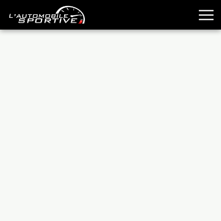
TOUTES LES SPORTIVES
ESSAIS
GUIDES OCCASION
PASSION AUTO
YOUNGTIMERS
REPORTAGES
ANCIENNES
TECHNIQUE